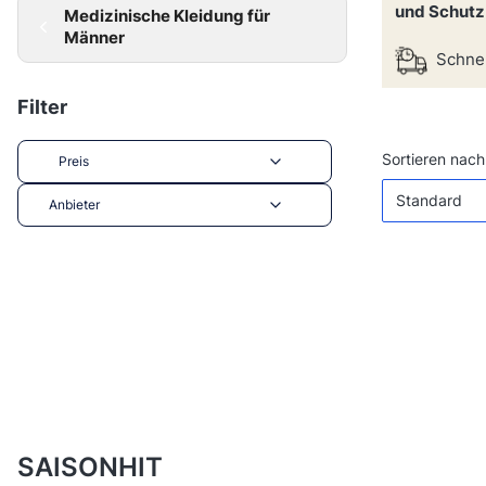
und Schutz 
Medizinische Kleidung für
Männer
Schnel
Filter
Produktl
Sortieren nach
Preis
Standard
Anbieter
End of filters
SAISONHIT