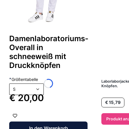
Damenlaboratoriums-
Overall in
schneeweiß mit
Druckknöpfen
*
Größentabelle
Laborlaborjack
Knöpfen.
S
Preis
€ 20,00
Preis
€ 15,79
Produkt an
In den Warenkorb