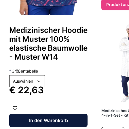
Produkt an
Medizinischer Hoodie
mit Muster 100%
elastische Baumwolle
- Muster W14
*
Größentabelle
Auswählen
Preis
€ 22,63
Medizinisches 
4-in-1-Set - Ki
In den Warenkorb