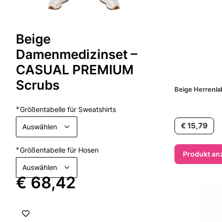
Beige
Damenmedizinset –
CASUAL PREMIUM
Scrubs
Beige Herrenla
*
Größentabelle für Sweatshirts
Preis
€ 15,79
Auswählen
*
Größentabelle für Hosen
Produkt an
Auswählen
Preis
€ 68,42