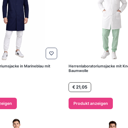
riumsjacke in Marineblau mit
Herrenlaboratoriumsjacke mit K
Baumwolle
Preis
€ 21,05
zeigen
Produkt anzeigen