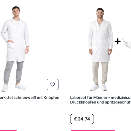
orkittel schneeweiß mit Knöpfen
Laborset für Männer - medizinisch
Druckknöpfen und spritzgeschütz
Preis
€ 24,74