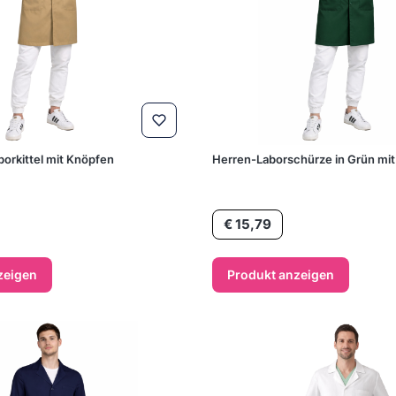
borkittel mit Knöpfen
Herren-Laborschürze in Grün mi
Preis
€ 15,79
zeigen
Produkt anzeigen