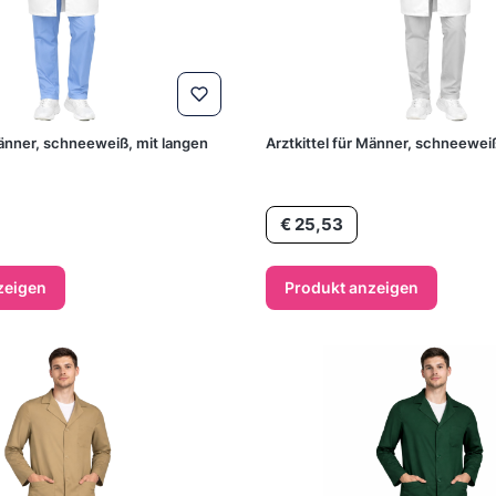
Männer, schneeweiß, mit langen
Arztkittel für Männer, schneeweiß
Preis
€ 25,53
zeigen
Produkt anzeigen