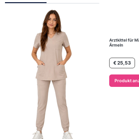
Arztkittel für 
Ärmeln
Preis
€ 25,53
Produkt an