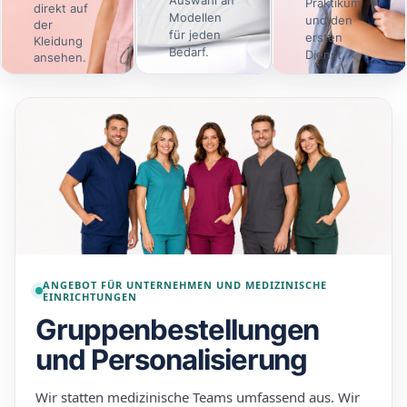
Praktikum
direkt auf
Modellen
und den
der
für jeden
ersten
Kleidung
Bedarf.
Dienst.
ansehen.
Online
Schuhe
Angebot
→
→
→
gestalten
ansehen
ansehen
ANGEBOT FÜR UNTERNEHMEN UND MEDIZINISCHE
EINRICHTUNGEN
Gruppenbestellungen
und Personalisierung
Wir statten medizinische Teams umfassend aus. Wir