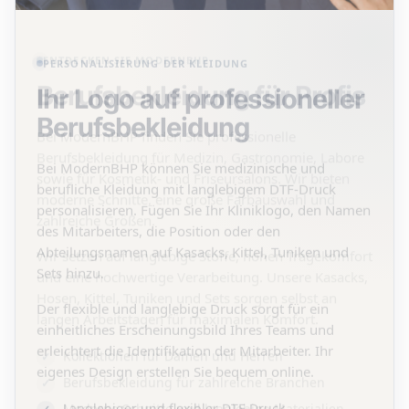
PERSONALISIERUNG DER KLEIDUNG
Ihr Logo auf professioneller
Berufsbekleidung
Bei ModernBHP können Sie medizinische und
berufliche Kleidung mit langlebigem DTF-Druck
personalisieren. Fügen Sie Ihr Kliniklogo, den Namen
des Mitarbeiters, die Position oder den
Abteilungsnamen auf Kasacks, Kittel, Tuniken und
Sets hinzu.
Der flexible und langlebige Druck sorgt für ein
einheitliches Erscheinungsbild Ihres Teams und
erleichtert die Identifikation der Mitarbeiter. Ihr
eigenes Design erstellen Sie bequem online.
Langlebiger und flexibler DTF-Druck