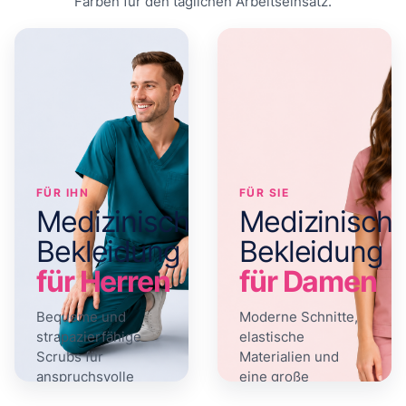
Farben für den täglichen Arbeitseinsatz.
FÜR IHN
FÜR SIE
Medizinische
Medizinisch
Bekleidung
Bekleidung
für Herren
für Damen
Bequeme und
Moderne Schnitte,
strapazierfähige
elastische
Scrubs für
Materialien und
anspruchsvolle
eine große
Arbeitstage.
Farbauswahl.