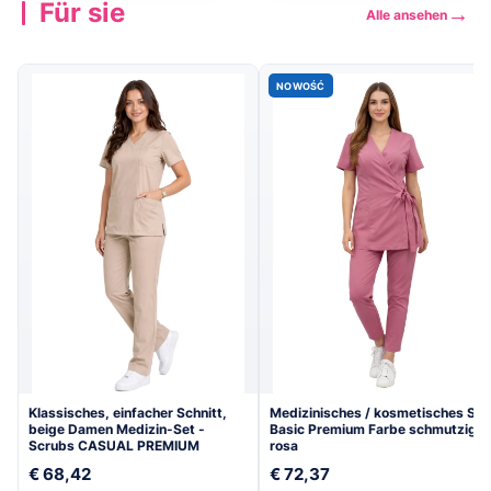
Für sie
→
Alle ansehen
Kollektion
Kollektion
→
→
ansehen
ansehen
NOWOŚĆ
Klassisches, einfacher Schnitt,
Medizinisches / kosmetisches Set
beige Damen Medizin-Set -
Basic Premium Farbe schmutzig
Scrubs CASUAL PREMIUM
rosa
€ 68,42
€ 72,37