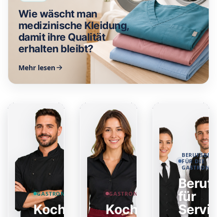
Wie wäscht man
medizinische Kleidung,
damit ihre Qualität
erhalten bleibt?
Mehr lesen
BERUFSBEK
FÜR DIE
GASTRONO
Beruf
für
GASTRONOMIEBEKLEIDUNG
GASTRONOMIEBEKLEIDUNG
Kochjacken
Kochschürzen
Servi