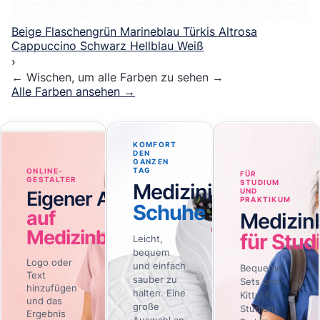
Beige
Flaschengrün
Marineblau
Türkis
Altrosa
Cappuccino
Schwarz
Hellblau
Weiß
›
←
Wischen, um alle Farben zu sehen
→
Alle Farben ansehen
→
KOMFORT
DEN
GANZEN
TAG
ONLINE-
FÜR
GESTALTER
STUDIUM
Medizinische
UND
Eigener Aufdruck
PRAKTIKUM
Schuhe
auf
Medizin
Medizinbekleidung
für Stud
Leicht,
bequem
Logo oder
und einfach
Bequeme
Text
sauber zu
Sets und
hinzufügen
halten. Eine
Kittel für
und das
große
Studium,
Ergebnis
Auswahl an