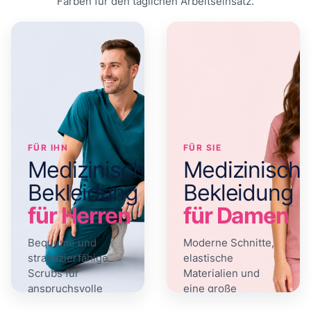
Farben für den täglichen Arbeitseinsatz.
FÜR IHN
FÜR SIE
Medizinische
Medizinisch
Bekleidung
Bekleidung
für Herren
für Damen
Bequeme und
Moderne Schnitte,
strapazierfähige
elastische
Scrubs für
Materialien und
anspruchsvolle
eine große
Arbeitstage.
Farbauswahl.