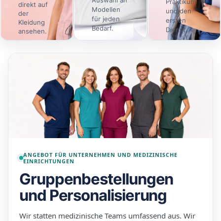
Praktikum
direkt auf
Modellen
und den
der
für jeden
ersten
Kleidung
Bedarf.
Dienst.
ansehen.
Online
Schuhe
Angebot
→
→
→
gestalten
ansehen
ansehen
ANGEBOT FÜR UNTERNEHMEN UND MEDIZINISCHE
EINRICHTUNGEN
Gruppenbestellungen
und Personalisierung
Wir statten medizinische Teams umfassend aus. Wir