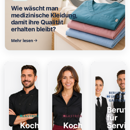
Wie wäscht man
medizinische Kleidung,
damit ihre Qualität
erhalten bleibt?
Mehr lesen
BERUFSBEK
FÜR DIE
GASTRONO
Beruf
für
GASTRONOMIEBEKLEIDUNG
GASTRONOMIEBEKLEIDUNG
Kochjacken
Kochschürzen
Servi