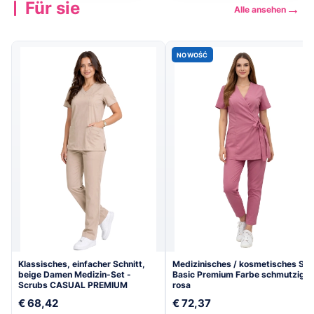
Für sie
→
Alle ansehen
Kollektion
Kollektion
→
→
ansehen
ansehen
NOWOŚĆ
Klassisches, einfacher Schnitt,
Medizinisches / kosmetisches Set
beige Damen Medizin-Set -
Basic Premium Farbe schmutzig
Scrubs CASUAL PREMIUM
rosa
€ 68,42
€ 72,37