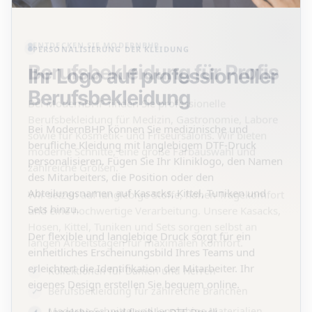
PERSONALISIERUNG DER KLEIDUNG
Ihr Logo auf professioneller
Berufsbekleidung
Bei ModernBHP können Sie medizinische und
berufliche Kleidung mit langlebigem DTF-Druck
personalisieren. Fügen Sie Ihr Kliniklogo, den Namen
des Mitarbeiters, die Position oder den
Abteilungsnamen auf Kasacks, Kittel, Tuniken und
Sets hinzu.
Der flexible und langlebige Druck sorgt für ein
einheitliches Erscheinungsbild Ihres Teams und
erleichtert die Identifikation der Mitarbeiter. Ihr
eigenes Design erstellen Sie bequem online.
Langlebiger und flexibler DTF-Druck