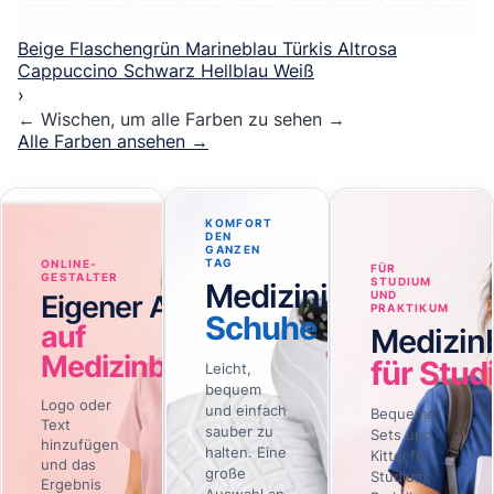
Beige
Flaschengrün
Marineblau
Türkis
Altrosa
Cappuccino
Schwarz
Hellblau
Weiß
›
←
Wischen, um alle Farben zu sehen
→
Alle Farben ansehen
→
KOMFORT
DEN
GANZEN
TAG
ONLINE-
FÜR
GESTALTER
STUDIUM
Medizinische
UND
Eigener Aufdruck
PRAKTIKUM
Schuhe
auf
Medizin
Medizinbekleidung
für Stud
Leicht,
bequem
Logo oder
und einfach
Bequeme
Text
sauber zu
Sets und
hinzufügen
halten. Eine
Kittel für
und das
große
Studium,
Ergebnis
Auswahl an