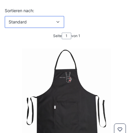
Produktliste
Standard
Sortieren nach:
Standard
Seite
von 1