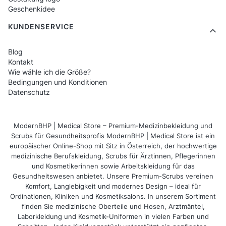
In Zeiten, in denen Kunden auf jedes Detail
Geschenkidee
achten, ist eine
personalisierte Schürze
eine
KUNDENSERVICE
schnelle Möglichkeit, Ihr Unternehmen
Blog
hervorzuheben. Das Hinzufügen des
Kontakt
Unternehmenslogos oder des Namens des
Wie wähle ich die Größe?
Bedingungen und Konditionen
Mitarbeiters verleiht der Stylisierung und dem
Datenschutz
Service einen individueller Charakter. Es ist
auch ein großartiges Werkzeug zum Aufbau
ModernBHP | Medical Store – Premium-Medizinbekleidung und
einer konsistenten visuellen Identität.
Scrubs für Gesundheitsprofis ModernBHP | Medical Store ist ein
europäischer Online-Shop mit Sitz in Österreich, der hochwertige
FAQ – Häufig gestellte
medizinische Berufskleidung, Scrubs für Ärztinnen, Pflegerinnen
und Kosmetikerinnen sowie Arbeitskleidung für das
Fragen
Gesundheitswesen anbietet. Unsere Premium-Scrubs vereinen
Komfort, Langlebigkeit und modernes Design – ideal für
Ordinationen, Kliniken und Kosmetiksalons. In unserem Sortiment
1. Kann ich mein eigenes Logo auf der
finden Sie medizinische Oberteile und Hosen, Arztmäntel,
Schürze hinzufügen?
Laborkleidung und Kosmetik-Uniformen in vielen Farben und