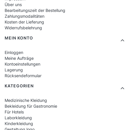
Druckpersonalisierung
– Logo, Name,
Über uns
Bearbeitungszeit der Bestellung
Grafik, Slogan.
Zahlungsmodalitäten
Professionelles Aussehen
– ideal für
Kosten der Lieferung
Widerrufsbelehrung
Friseursalons oder Kosmetikstudios.
MEIN KONTO
Hohe Materialqualität
– beständig gegen
chemische Mittel und Verschmutzungen.
Einloggen
Ideales Geschenk
– praktisch, elegant,
Meine Aufträge
Kontoeinstellungen
einzigartig.
Lagerung
Universelle Anwendungen
– Beauty-,
Rücksendeformular
Wellness- und Medizinbranche.
KATEGORIEN
Friseur- und
Medizinische Kleidung
Bekleidung für Gastronomie
Kosmetikschürzen mit Druck
Für Hotels
– warum es sich lohnt?
Laborkleidung
Kinderkleidung
Gestaltung logo