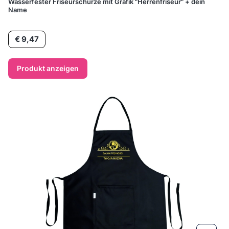
Wasserfester Friseurschürze mit Grafik "Herrenfriseur" + dein
Name
Preis
€ 9,47
Produkt anzeigen