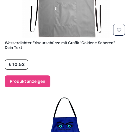
Wasserdichter Friseurschürze mit Grafik "Goldene Scheren" +
Dein Text
Preis
€ 10,52
Produkt anzeigen