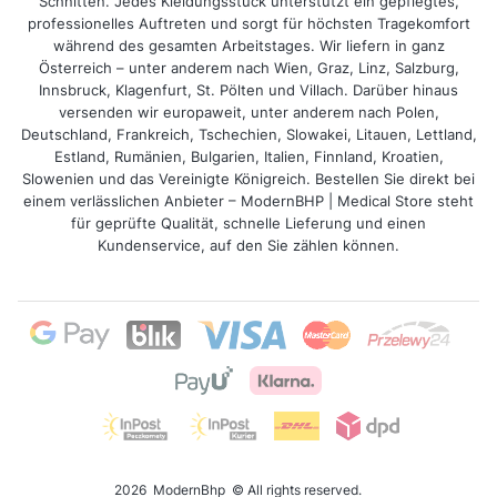
Schnitten. Jedes Kleidungsstück unterstützt ein gepflegtes,
professionelles Auftreten und sorgt für höchsten Tragekomfort
Ja! Wir bieten vollständige Personalisierung –
während des gesamten Arbeitstages. Wir liefern in ganz
Sie können
Ihr eigenes Logo, Grafik oder Text
Österreich – unter anderem nach Wien, Graz, Linz, Salzburg,
Innsbruck, Klagenfurt, St. Pölten und Villach. Darüber hinaus
hinzufügen. Sie müssen lediglich die Datei
versenden wir europaweit, unter anderem nach Polen,
beim Bestellen hochladen.
Deutschland, Frankreich, Tschechien, Slowakei, Litauen, Lettland,
Estland, Rumänien, Bulgarien, Italien, Finnland, Kroatien,
Slowenien und das Vereinigte Königreich. Bestellen Sie direkt bei
2. Sind die Schürzen für die
einem verlässlichen Anbieter – ModernBHP | Medical Store steht
Medizinbranche geeignet?
für geprüfte Qualität, schnelle Lieferung und einen
Kundenservice, auf den Sie zählen können.
Natürlich. Unsere
Kosmetik- und
medizinischen Schürzen mit Druck
eignen
sich hervorragend für Praxen, Kliniken und
Beauty-Salons.
3. Wie langlebig ist der Druck?
Wir verwenden eine Technologie, die
hohe
2026
ModernBhp
© All rights reserved.